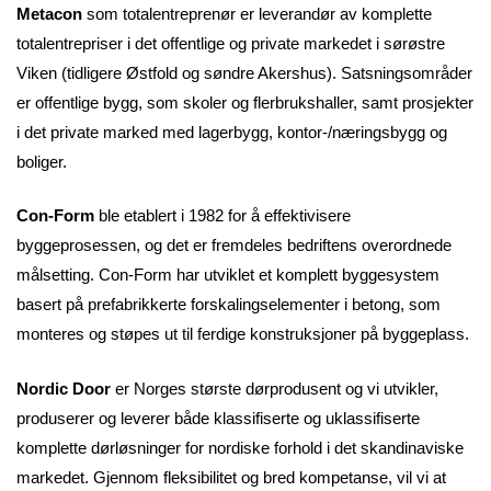
Metacon
som totalentreprenør er leverandør av komplette
totalentrepriser i det offentlige og private markedet i sørøstre
Viken (tidligere Østfold og søndre Akershus). Satsningsområder
er offentlige bygg, som skoler og flerbrukshaller, samt prosjekter
i det private marked med lagerbygg, kontor-/næringsbygg og
boliger.
Con-Form
ble etablert i 1982 for å effektivisere
byggeprosessen, og det er fremdeles bedriftens overordnede
målsetting. Con-Form har utviklet et komplett byggesystem
basert på prefabrikkerte forskalingselementer i betong, som
monteres og støpes ut til ferdige konstruksjoner på byggeplass.
Nordic Door
er Norges største dørprodusent og vi utvikler,
produserer og leverer både klassifiserte og uklassifiserte
komplette dørløsninger for nordiske forhold i det skandinaviske
markedet. Gjennom fleksibilitet og bred kompetanse, vil vi at