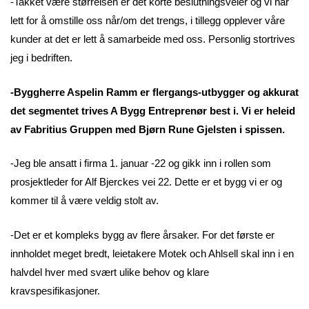
-Takket være størrelsen er det korte beslutningsveier og vi har
lett for å omstille oss når/om det trengs, i tillegg opplever våre
kunder at det er lett å samarbeide med oss. Personlig stortrives
jeg i bedriften.
-Byggherre Aspelin Ramm er flergangs-utbygger og akkurat
det segmentet trives A Bygg Entreprenør best i. Vi er heleid
av Fabritius Gruppen med Bjørn Rune Gjelsten i spissen.
-Jeg ble ansatt i firma 1. januar -22 og gikk inn i rollen som
prosjektleder for Alf Bjerckes vei 22. Dette er et bygg vi er og
kommer til å være veldig stolt av.
-Det er et kompleks bygg av flere årsaker. For det første er
innholdet meget bredt, leietakere Motek och Ahlsell skal inn i en
halvdel hver med svært ulike behov og klare
kravspesifikasjoner.