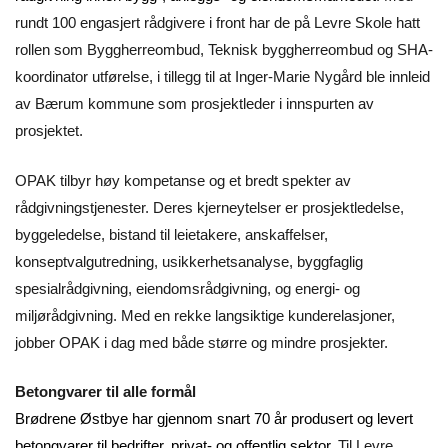
rundt 100 engasjert rådgivere i front har de på Levre Skole hatt
rollen som Byggherreombud, Teknisk byggherreombud og SHA-
koordinator utførelse, i tillegg til at Inger-Marie Nygård ble innleid
av Bærum kommune som prosjektleder i innspurten av
prosjektet.
OPAK tilbyr høy kompetanse og et bredt spekter av
rådgivningstjenester. Deres kjerneytelser er prosjektledelse,
byggeledelse, bistand til leietakere, anskaffelser,
konseptvalgutredning, usikkerhetsanalyse, byggfaglig
spesialrådgivning, eiendomsrådgivning, og energi- og
miljørådgivning. Med en rekke langsiktige kunderelasjoner,
jobber OPAK i dag med både større og mindre prosjekter.
Betongvarer til alle formål
Brødrene Østbye har gjennom snart 70 år produsert og levert
betongvarer til bedrifter, privat- og offentlig sektor.
Til Levre