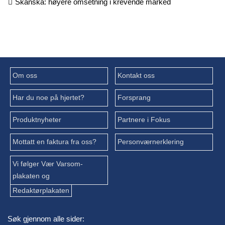
Skanska: høyere omsetning i krevende marked
Om oss
Kontakt oss
Har du noe på hjertet?
Forsprang
Produktnyheter
Partnere i Fokus
Mottatt en faktura fra oss?
Personværnerklering
Vi følger Vær Varsom-
plakaten og
Redaktørplakaten
Søk gjennom alle sider: