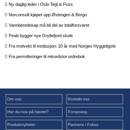
Ny daglig leder i Oslo Tegl & Puss
Norconsult kjøper opp Østengen & Bergo
Vannberedskap må bli del av totalforsvaret
Peab bygger nye Gryllefjord skole
Fra motvekt til institusjon: 10 år med Norges Hyggeligste
Fra permitteringer til rekordstor ordrebok
Om oss
Kontakt oss
Har du noe på hjertet?
Forsprang
Produktnyheter
Partnere i Fokus