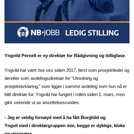
Yngvild Pernell er ny direktør for Rådgivning og tidligfase.
Yngvild har vært hos oss siden 2017, først som prosjektleder og
deretter som avdelingsdirektør for “Utredning og
prosjektavklaring,” som ligger i samme avdeling som hun nå er
blitt direktør for. Yngvild har fungert i rollen siden 1. mars, men
gikk seirende ut av ansettelsesrunden.
- Jeg er veldig fornøyd med å ha fått Borghild og
Yngvil med i direktørgruppen min, begge er dyktige, kloke
og visjonære.