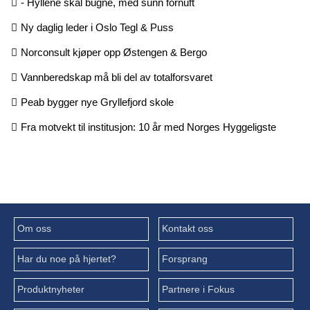
- Hyllene skal bugne, med sunn fornuft
Ny daglig leder i Oslo Tegl & Puss
Norconsult kjøper opp Østengen & Bergo
Vannberedskap må bli del av totalforsvaret
Peab bygger nye Gryllefjord skole
Fra motvekt til institusjon: 10 år med Norges Hyggeligste
Om oss
Kontakt oss
Har du noe på hjertet?
Forsprang
Produktnyheter
Partnere i Fokus