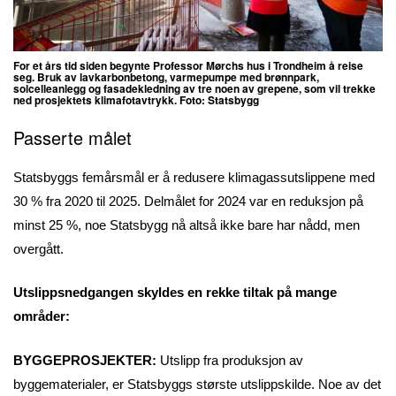
For et års tid siden begynte Professor Mørchs hus i Trondheim å reise
seg. Bruk av lavkarbonbetong, varmepumpe med brønnpark,
solcelleanlegg og fasadekledning av tre noen av grepene, som vil trekke
ned prosjektets klimafotavtrykk. Foto: Statsbygg
Passerte målet
Statsbyggs femårsmål er å redusere klimagassutslippene med
30 % fra 2020 til 2025. Delmålet for 2024 var en reduksjon på
minst 25 %, noe Statsbygg nå altså ikke bare har nådd, men
overgått.
Utslippsnedgangen skyldes en rekke tiltak på mange
områder:
BYGGEPROSJEKTER:
Utslipp fra produksjon av
byggematerialer, er Statsbyggs største utslippskilde. Noe av det