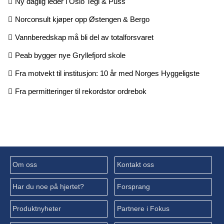
Ny daglig leder i Oslo Tegl & Puss
Norconsult kjøper opp Østengen & Bergo
Vannberedskap må bli del av totalforsvaret
Peab bygger nye Gryllefjord skole
Fra motvekt til institusjon: 10 år med Norges Hyggeligste
Fra permitteringer til rekordstor ordrebok
Om oss
Kontakt oss
Har du noe på hjertet?
Forsprang
Produktnyheter
Partnere i Fokus