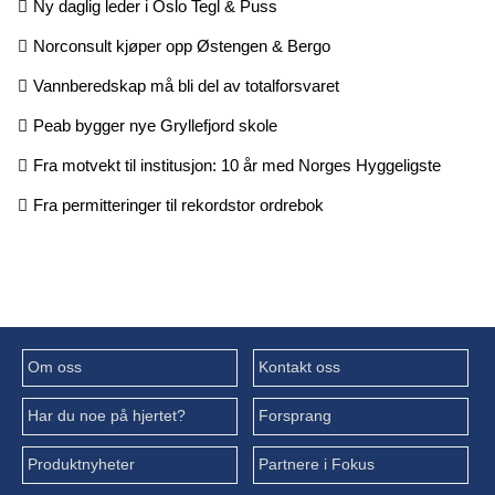
Ny daglig leder i Oslo Tegl & Puss
Norconsult kjøper opp Østengen & Bergo
Vannberedskap må bli del av totalforsvaret
Peab bygger nye Gryllefjord skole
Fra motvekt til institusjon: 10 år med Norges Hyggeligste
Fra permitteringer til rekordstor ordrebok
Om oss
Kontakt oss
Har du noe på hjertet?
Forsprang
Produktnyheter
Partnere i Fokus