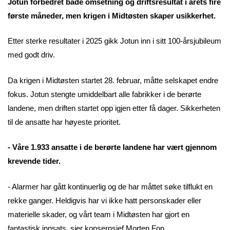
Jotun forbedret både omsetning og driftsresultat i årets fire
første måneder, men krigen i Midtøsten skaper usikkerhet.
Etter sterke resultater i 2025 gikk Jotun inn i sitt 100-årsjubileum
med godt driv.
Da krigen i Midtøsten startet 28. februar, måtte selskapet endre
fokus. Jotun stengte umiddelbart alle fabrikker i de berørte
landene, men driften startet opp igjen etter få dager. Sikkerheten
til de ansatte har høyeste prioritet.
- Våre 1.933 ansatte i de berørte landene har vært gjennom
krevende tider.
- Alarmer har gått kontinuerlig og de har måttet søke tilflukt en
rekke ganger. Heldigvis har vi ikke hatt personskader eller
materielle skader, og vårt team i Midtøsten har gjort en
fantastisk innsats, sier konsernsjef Morten Fon.