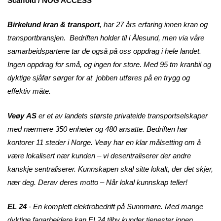
Scaffold / NOG ACCESS
Birkelund kran & transport
, har 27 års erfaring innen kran og
transportbransjen.
Bedriften holder til i Ålesund, men via våre
samarbeidspartene tar de også på oss oppdrag i hele landet.
Ingen oppdrag for små, og ingen for store. Med 95 tm kranbil og
dyktige sjåfør sørger for at jobben utføres på en trygg og
effektiv måte.
Veøy AS
er et av landets største privateide transportselskaper
med nærmere 350 enheter og 480 ansatte. Bedriften har
kontorer 11 steder i Norge. Veøy har en klar målsetting om å
være lokalisert nær kunden – vi desentraliserer der andre
kanskje sentraliserer. Kunnskapen skal sitte lokalt, der det skjer,
nær deg. Derav deres motto – Når lokal kunnskap teller!
EL 24
- En komplett elektrobedrift på Sunnmøre
. Med mange
dyktige fagarbeidere kan EL24 tilby kunder tjenester innen