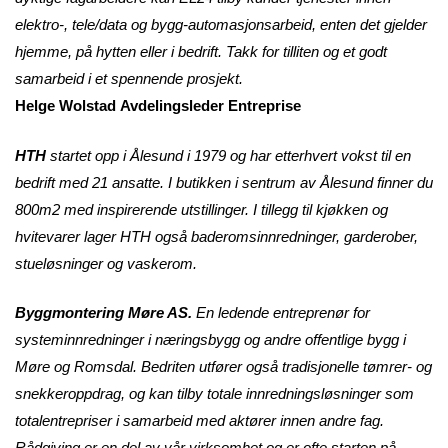
elektro-, tele/data og bygg-automasjonsarbeid, enten det gjelder
hjemme, på hytten eller i bedrift. Takk for tilliten og et godt
samarbeid i et spennende prosjekt.
Helge Wolstad Avdelingsleder Entreprise
HTH
startet opp i Ålesund
i 1979 og har etterhvert vokst til en
bedrift med 21 ansatte. I butikken i sentrum av Ålesund finner du
800m2 med inspirerende utstillinger. I tillegg til kjøkken og
hvitevarer lager HTH også baderomsinnredninger, garderober,
stueløsninger og vaskerom.
Byggmontering Møre AS.
En ledende entreprenør for
systeminnredninger i næringsbygg og andre offentlige bygg i
Møre og Romsdal.
Bedriten utfører også tradisjonelle tømrer- og
snekkeroppdrag, og kan tilby totale innredningsløsninger som
totalentrepriser i samarbeid med aktører innen andre fag.
Rådgiving er en del av vår virksomhet og er ofte starten på