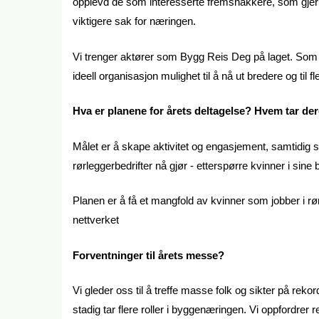
opplevd de som interesserte fremsnakkere, som gjerne v
viktigere sak for næringen.
Vi trenger aktører som Bygg Reis Deg på laget. Som s
ideell organisasjon mulighet til å nå ut bredere og til 
Hva er planene for årets deltagelse? Hvem tar de
Målet er å skape aktivitet og engasjement, samtidig som
rørleggerbedrifter nå gjør - etterspørre kvinner i sine b
Planen er å få et mangfold av kvinner som jobber i r
nettverket
Forventninger til årets messe?
Vi gleder oss til å treffe masse folk og sikter på rekor
stadig tar flere roller i byggenæringen. Vi oppfordrer r