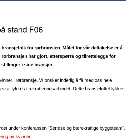
 på stand F06
 bransjefolk fra rørbransjen. Målet for vår deltakelse
er å
rørbransjen har gjort, etterspørre og tilrettelegge for
tillinger i sine bransjer.
kvinner i rørbransje. Vi ønsker inderlig å få med oss hele
kal lykkes i rekrutteringsarbeidet. Dette bransjeløftet lykkes
ordet under konferansen "Seriøse og bærekraftige byggeteam".
ring av kvinner.