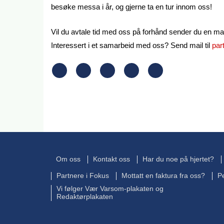
besøke messa i år, og gjerne ta en tur innom oss!
Vil du avtale tid med oss på forhånd sender du en mail
Interessert i et samarbeid med oss? Send mail til
par
Om oss
Kontakt oss
Har du noe på hjertet?
Partnere i Fokus
Mottatt en faktura fra oss?
P
Vi følger Vær Varsom-plakaten og
Redaktørplakaten