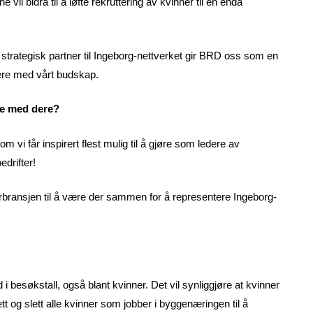
il bidra til å løfte rekruttering av kvinner til en enda
trategisk partner til Ingeborg-nettverket gir BRD oss som en
flere med vårt budskap.
re med dere?
 vi får inspirert flest mulig til å gjøre som ledere av
edrifter!
ørbransjen til å være der sammen for å representere Ingeborg-
d i besøkstall, også blant kvinner. Det vil synliggjøre at kvinner
ett og slett alle kvinner som jobber i byggenæringen til å