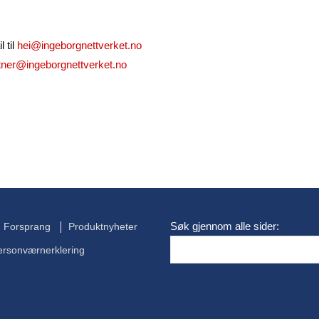
 til
hei@ingeborgnettverket.no
tner@ingeborgnettverket.no
Søk gjennom alle sider:
Forsprang
Produktnyheter
ersonværnerklering