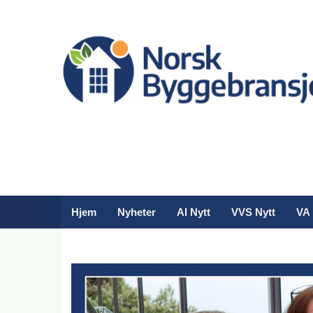
Hjem
Nyheter
AI Nytt
VVS Nytt
VA 